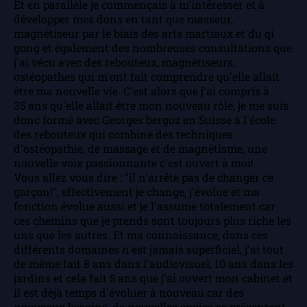
Et en parallèle je commençais à m'intéresser et à
développer mes dons en tant que masseur,
magnétiseur par le biais des arts martiaux et du qi
gong et également des nombreuses consultations que
j'ai vécu avec des rebouteux, magnétiseurs,
ostéopathes qui m'ont fait comprendre qu'elle allait
être ma nouvelle vie. C'est alors que j'ai compris à
35 ans qu'elle allait être mon nouveau rôle, je me suis
donc formé avec Georges bergoz en Suisse à l'école
des rebouteux qui combine des techniques
d'ostéopathie, de massage et de magnétisme, une
nouvelle voix passionnante c'est ouvert à moi!
Vous allez vous dire : "il n'arrête pas de changer ce
garçon!", effectivement je change, j'évolue et ma
fonction évolue aussi et je l'assume totalement car
ces chemins que je prends sont toujours plus riche les
uns que les autres. Et ma connaissance, dans ces
différents domaines n'est jamais superficiel, j'ai tout
de même fait 8 ans dans l'audiovisuel, 10 ans dans les
jardins et cela fait 5 ans que j'ai ouvert mon cabinet et
il est dèjà temps d'évoluer à nouveau car des
nouveaux besoins, de nouvelles envies se présentent