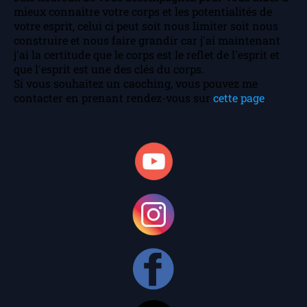
mieux connaitre votre corps et les potentialités de
votre esprit, celui ci peut soit nous limiter soit nous
construire et nous faire grandir car j'ai maintenant
j'ai la certitude que le corps est le reflet de l'esprit et
que l'esprit est une des clés du corps.
Si vous souhaitez un caoching, vous pouvez me
contacter en prenant rendez-vous sur
cette page