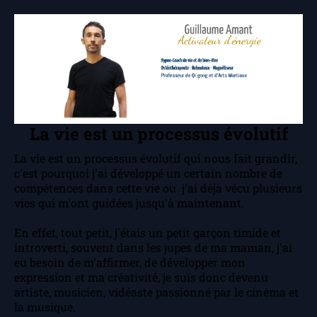
La vie est un processus évolutif
La vie est un processus évolutif qui nous fait grandir,
c'est pourquoi j'ai développé un certain nombre de
compétences dans cette vie ou j'ai déjà vécu plusieurs
vies qui m'ont guidées jusqu'à maintenant.
En effet, tout petit, j'étais un petit garçon timide et
introverti, souvent dans les jupes de ma maman, j'ai
eu besoin de m'affirmer, de développer mon
expression et ma créativité, je suis donc devenu
artiste, musicien, vidéaste passionné par le cinéma et
la musique.