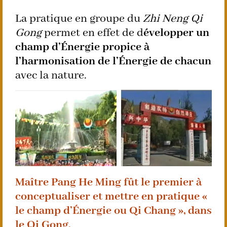
La pratique en groupe du
Zhi Neng Qi
Gong
permet en effet de d
évelopper un
champ d’Énergie propice à
l’harmonisation de l’Énergie de chacun
avec la nature.
Maître Pang He Ming fût le premier à
conceptualiser et mettre en pratique «
le champ d’Énergie ou Qi Chang », dans
le Qi Gong.