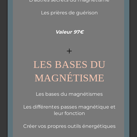
Les prières de guérison
Valeur 97€
+
LES BASES DU
MAGNÉTISME
Les bases du magnétismes
Les différentes passes magnétique et
leur fonction
Créer vos propres outils énergétiques