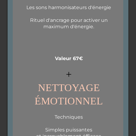
Les sons harmonisateurs d'énergie
Rituel d'ancrage pour activer un
maximum d'énergie.
Valeur 67€
+
NETTOYAGE
ÉMOTIONNEL
Techniques
Simples puissantes